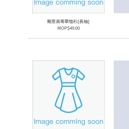
鮑思高粵華恤衫[長袖]
MOP$49.00