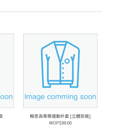
套
鮑思高粵華運動外套 [立體剪裁]
MOP$99.00