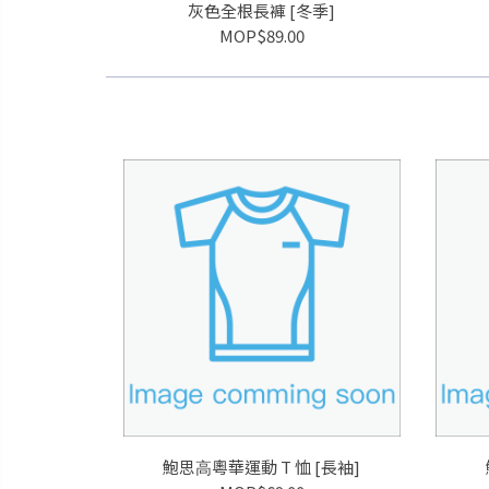
灰色全根長褲 [冬季]
MOP$89.00
鮑思⾼粵華運動 T 恤 [長袖]