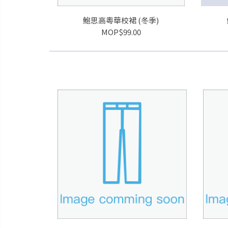
鮑思高粵華校裙 (冬季)
MOP$99.00