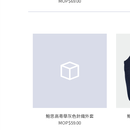
MOP$69.00
鮑思高粵華灰色針織外套
MOP$59.00