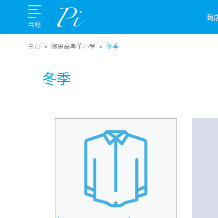
商
目錄
主頁
鮑思高粵華小學
冬季
冬季