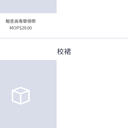
鮑思高粵華領帶
MOP$29.00
校裙