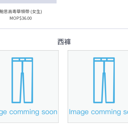
鮑思高粵華領帶 (女生)
MOP$36.00
西褲