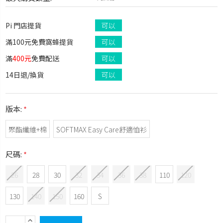
Pi 門店提貨
可以
滿100元免費窩蜂提貨
可以
滿
400元
免費配送
可以
14日退/換貨
可以
版本:
*
聚酯纖維+棉
SOFTMAX Easy Care舒適恤衫
尺碼:
*
26
28
30
32
34
36
38
110
120
130
140
150
160
S
庫
INCREASE