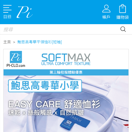
目錄
帳戶
購物袋
Search
主頁
鮑思高粵華平領恤衫[短袖]