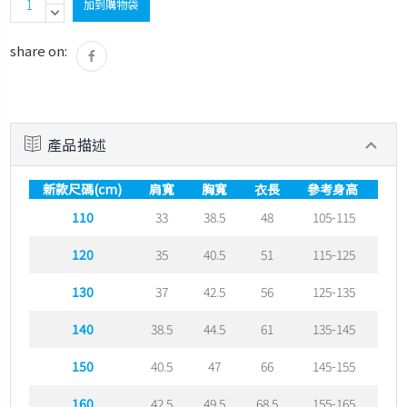
存
QUANTITY:
DECREASE
QUANTITY:
緊
share on:
張
產品描述
新款尺碼(cm)
肩寬
胸寬
衣長
參考身高
參
110
33
38.5
48
105-115
120
35
40.5
51
115-125
130
37
42.5
56
125-135
140
38.5
44.5
61
135-145
150
40.5
47
66
145-155
1
160
42.5
49.5
68.5
155-165