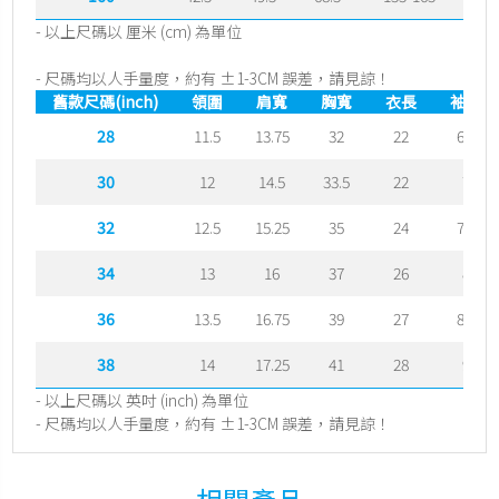
- 以上尺碼以 厘米 (cm) 為單位
- 尺碼均以人手量度，約有 ±1-3CM 誤差，請見諒！
舊款尺碼(inch)
領圍
肩寬
胸寬
衣長
袖長
28
11.5
13.75
32
22
6.5
30
12
14.5
33.5
22
7
32
12.5
15.25
35
24
7.5
34
13
16
37
26
8
36
13.5
16.75
39
27
8.5
38
14
17.25
41
28
9
- 以上尺碼以 英吋 (inch) 為單位
- 尺碼均以人手量度，約有 ±1-3CM 誤差，請見諒！